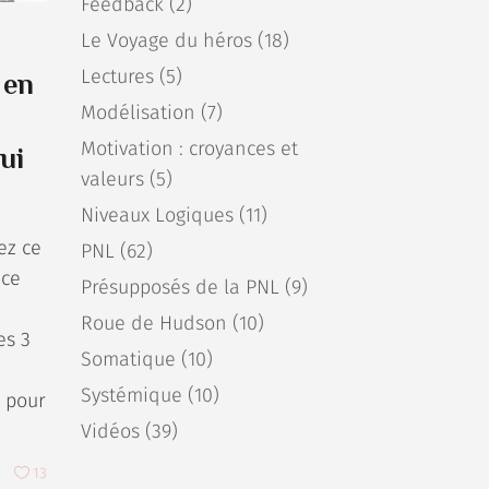
Feedback
(2)
Le Voyage du héros
(18)
Lectures
(5)
 en
Modélisation
(7)
Motivation : croyances et
ui
valeurs
(5)
Niveaux Logiques
(11)
ez ce
PNL
(62)
nce
Présupposés de la PNL
(9)
Roue de Hudson
(10)
es 3
Somatique
(10)
Systémique
(10)
s pour
Vidéos
(39)
13