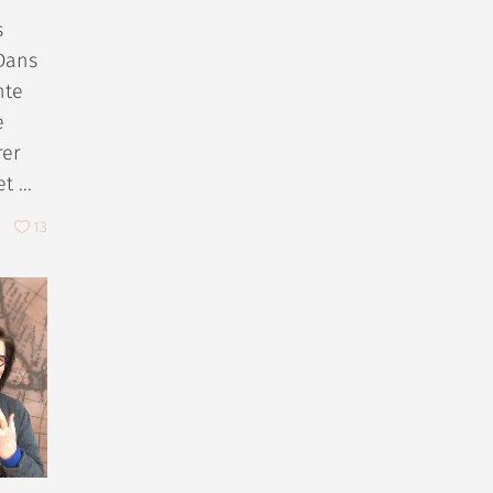
s
.Dans
nte
e
rer
et
13