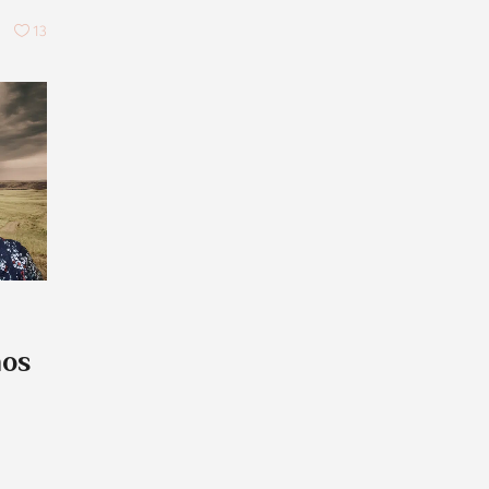
13
nos