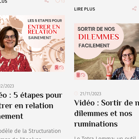
PLUS
13
LIRE PLUS
12/2023
éo : 5 étapes pour
21/11/2023
Vidéo : Sortir de 
trer en relation
dilemmes et nos
nement
ruminations
dèle de la Structuration
Le Tetra Lemma; un outil