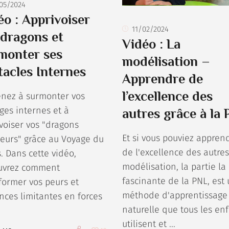
05/2024
éo : Apprivoiser
11/02/2024
 dragons et
Vidéo : La
monter ses
modélisation –
tacles Internes
Apprendre de
l’excellence des
enez à surmonter vos
autres grâce à la
ges internes et à
voiser vos "dragons
Et si vous pouviez appren
ieurs" grâce au Voyage du
de l'excellence des autres
. Dans cette vidéo,
modélisation, la partie la
uvrez comment
fascinante de la PNL, est
former vos peurs et
méthode d'apprentissage
nces limitantes en forces
naturelle que tous les en
utilisent et