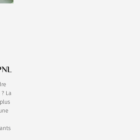
 PNL
dre
 ? La
 plus
 une
fants