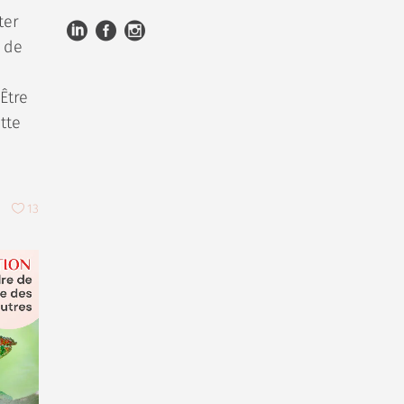
ter
 de
"Être
tte
13