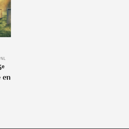
PNL
3ᵉ
 en