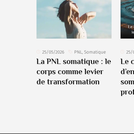
25/05/2026
PNL
,
Somatique
25/
La PNL somatique : le
Le 
corps comme levier
d’en
de transformation
som
pro