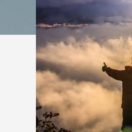
Home
|
coaching
|
La magie du Coac