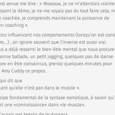
est venue me dire : « Woaouw, je ne m’attendais vraime
voyant la démo, je ne me voyais pas du tout faire cela, m
e coachée, je comprends maintenant la puissance de
 en coaching ».
ons influencent nos comportements (lorsqu’on est cont
re,…) , on ignore souvent que l’inverse est aussi vrai.
us a déjà ressenti le bien-être mental que nous procure
bonne ballade, un petit jogging, quelques pas de danse
ore en être convaincus, prenez quelques minutes pour
e Amy Cuddy ce propos.
qui dit que
ant qu’elle n’est pas dans le muscle ».
ncipe fondamental de la syntaxe somatique, à savoir qu’i
 et une «connaissance» dans «le muscle».
 n’aurais pas besoin de le danser»