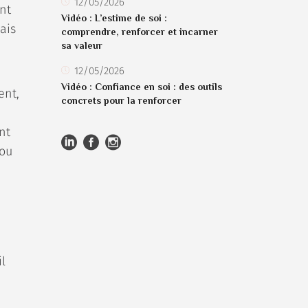
12/05/2026
nt
Vidéo : L’estime de soi :
ais
comprendre, renforcer et incarner
sa valeur
12/05/2026
Vidéo : Confiance en soi : des outils
ent,
concrets pour la renforcer
nt
 ou
l