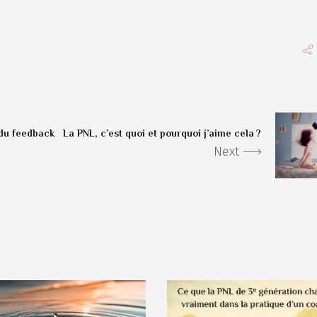
e du feedback
La PNL, c’est quoi et pourquoi j’aime cela ?
Next