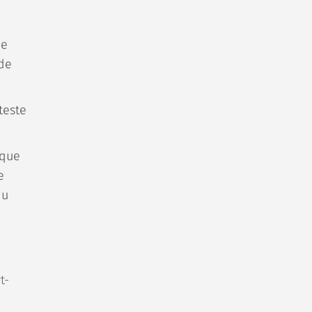
ne
 de
teste
 que
e
du
t-