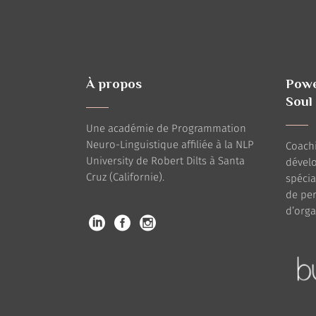
À propos
Powe
Soul
Une académie de Programmation
Neuro-Linguistique affiliée à la NLP
Coachi
University de Robert Dilts à Santa
dével
Cruz (Californie).
spéci
de per
d’orga