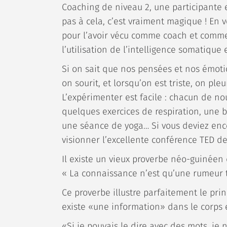
Coaching de niveau 2, une participante 
pas à cela, c’est vraiment magique ! En 
pour l’avoir vécu comme coach et comm
l’utilisation de l’intelligence somatique
Si on sait que nos pensées et nos émoti
on sourit, et lorsqu’on est triste, on pleu
L’expérimenter est facile : chacun de no
quelques exercices de respiration, une 
une séance de yoga… Si vous deviez enc
visionner l’excellente conférence TED d
Il existe un vieux proverbe néo-guinéen 
« La connaissance n’est qu’une rumeur t
Ce proverbe illustre parfaitement le pri
existe «une information» dans le corps
«Si je pouvais le dire avec des mots, je