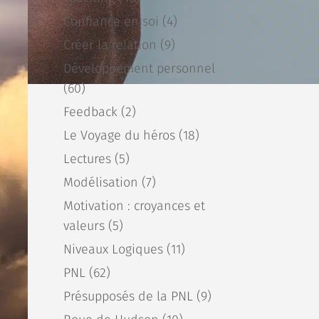
Confiance en soi
(4)
Créer la relation
(9)
Développement personnel
(60)
Feedback
(2)
Le Voyage du héros
(18)
Lectures
(5)
Modélisation
(7)
Motivation : croyances et
valeurs
(5)
Niveaux Logiques
(11)
PNL
(62)
Présupposés de la PNL
(9)