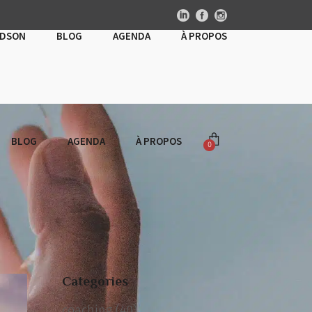
UDSON
BLOG
AGENDA
À PROPOS
BLOG
AGENDA
À PROPOS
0
Panier vide
Categories
coaching
(40)