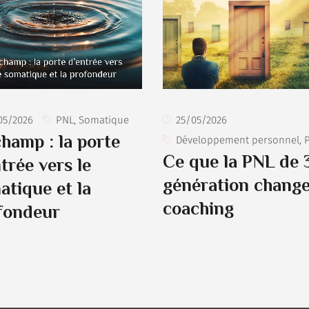
25/05/2026
05/2026
PNL
,
Somatique
champ : la porte
Développement personnel
,
Ce que la PNL de 
trée vers le
génération change
atique et la
coaching
fondeur