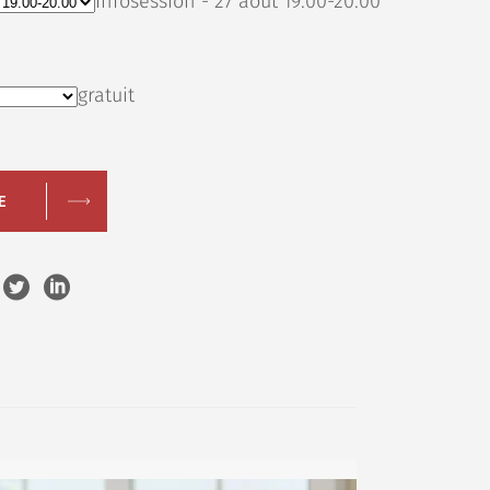
Infosession - 27 aout 19.00-20.00
gratuit
E