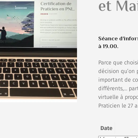
et Ma
Séance d’inform
à 19.00
.
Parce que chois
décision qu’on p
important de c
différents,… par
virtuelle à prop
Praticien le 27 
Date